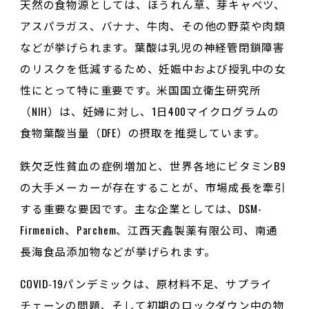
天然の食物源としては、ほうれん草、芽キャベツ、
アスパラガス、バナナ、牛肉、その他の野菜や肉類
などが挙げられます。葉酸は乳児の神経管閉鎖障害
のリスクを低減するため、妊娠中および授乳中の女
性にとって特に重要です。米国国立衛生研究所
（NIH）は、妊婦に対し、1日400マイクログラムの
食物葉酸当量（DFE）の摂取を推奨しています。
鉄欠乏性貧血の症例増加と、世界各地にビタミンB9
の大手メーカーが存在することが、市場成長を牽引
する重要な要因です。主な企業としては、DSM-
Firmenich、Parchem、江西天鑫製薬有限公司、南通
長海食品添加物などが挙げられます。
COVID-19パンデミックは、原材料不足、サプライ
チェーンの問題、そして初期のロックダウン中の物